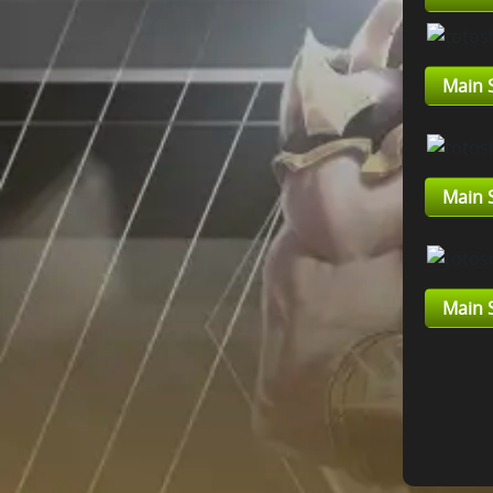
Main 
Main 
Main 