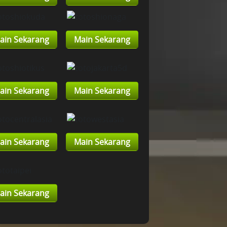
ain Sekarang
Main Sekarang
ain Sekarang
Main Sekarang
ain Sekarang
Main Sekarang
ain Sekarang