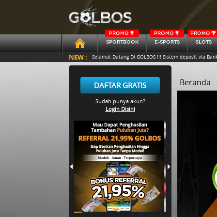
PROMO
PROMO
PROMO
SPORTBOOK
E-SPORTS
SLOTS
NEW :
Selamat Datang Di GOLBOS !!! Sistem deposit via Bank, Q
Beranda
DAFTAR GRATIS
Sudah punya akun?
Login Disini